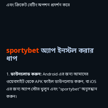
এবং ক্রিকেট বেটিং অপশন প্রদর্শন করে
sportybet
অ্যাপ ইনস্টল করার
ধাপ
ডাউনলোড করুন:
Android এর জন্য আমাদের
ওয়েবসাইট থেকে APK ফাইল ডাউনলোড করুন, বা iOS
এর জন্য অ্যাপ স্টোর খুলুন এবং "sportybet" অনুসন্ধান
করুন।