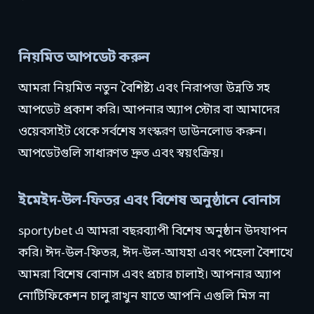
নিয়মিত আপডেট করুন
আমরা নিয়মিত নতুন বৈশিষ্ট্য এবং নিরাপত্তা উন্নতি সহ
আপডেট প্রকাশ করি। আপনার অ্যাপ স্টোর বা আমাদের
ওয়েবসাইট থেকে সর্বশেষ সংস্করণ ডাউনলোড করুন।
আপডেটগুলি সাধারণত দ্রুত এবং স্বয়ংক্রিয়।
ইমেইদ-উল-ফিতর এবং বিশেষ অনুষ্ঠানে বোনাস
sportybet এ আমরা বছরব্যাপী বিশেষ অনুষ্ঠান উদযাপন
করি। ঈদ-উল-ফিতর, ঈদ-উল-আযহা এবং পহেলা বৈশাখে
আমরা বিশেষ বোনাস এবং প্রচার চালাই। আপনার অ্যাপ
নোটিফিকেশন চালু রাখুন যাতে আপনি এগুলি মিস না