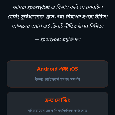
আমরা sportybet এ বিশ্বাস করি যে মোবাইল
গেমিং সুবিধাজনক, দ্রুত এবং নিরাপদ হওয়া উচিত।
আমাদের অ্যাপ এই তিনটি নীতির উপর নির্মিত।
sportybet প্রযুক্তি দল
Android এবং iOS
উভয় প্ল্যাটফর্মে সম্পূর্ণ সমর্থন
দ্রুত লোডিং
ব্রাউজারের চেয়ে নিয়মভিত্তিক তথ্য দ্রুত