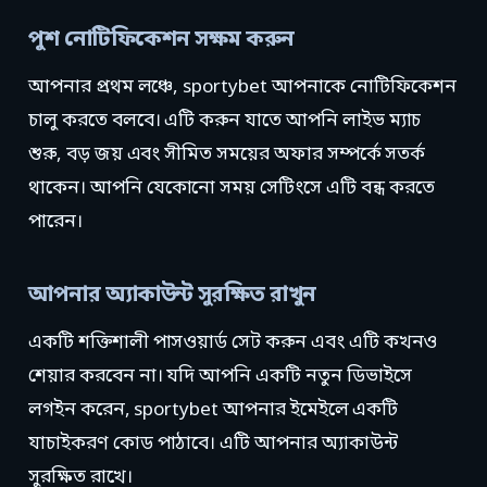
পুশ নোটিফিকেশন সক্ষম করুন
আপনার প্রথম লঞ্চে, sportybet আপনাকে নোটিফিকেশন
চালু করতে বলবে। এটি করুন যাতে আপনি লাইভ ম্যাচ
শুরু, বড় জয় এবং সীমিত সময়ের অফার সম্পর্কে সতর্ক
থাকেন। আপনি যেকোনো সময় সেটিংসে এটি বন্ধ করতে
পারেন।
আপনার অ্যাকাউন্ট সুরক্ষিত রাখুন
একটি শক্তিশালী পাসওয়ার্ড সেট করুন এবং এটি কখনও
শেয়ার করবেন না। যদি আপনি একটি নতুন ডিভাইসে
লগইন করেন, sportybet আপনার ইমেইলে একটি
যাচাইকরণ কোড পাঠাবে। এটি আপনার অ্যাকাউন্ট
সুরক্ষিত রাখে।