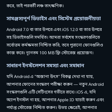
করে, তাই পরবর্তী লঞ্চ তাৎক্ষণিক।
সামঞ্জস্যপূর্ণ ডিভাইস এবং সিস্টেম প্রয়োজনীয়তা
Android 7.0 বা তার উপরে এবং iOS 12.0 বা তার উপরে
সহ ডিভাইসগুলি সমর্থিত। আমরা সর্বশেষ সংস্করণগুলিতে
সর্বোত্তম কর্মক্ষমতা নিশ্চিত করি, তবে পুরানো ফোনগুলিও
কাজ করে। ন্যূনতম 100 MB ফ্রি স্টোরেজ প্রয়োজন।
সাধারণ ইনস্টলেশন সমস্যা এবং সমাধান
যদি Android এ "অজানা উৎস" বিকল্প দেখা না যায়,
আপনার ফোনের সংস্করণ পরীক্ষা করুন — নতুন Android
সংস্করণগুলি এটি সেটিংসের গভীরে রাখে। iOS এ, যদি
অ্যাপ ইনস্টল না হয়, আপনার Apple ID যাচাই করুন এবং
পর্যাপ্ত স্টোরেজ নিশ্চিত করুন। উভয় ক্ষেত্রেই, আপনার