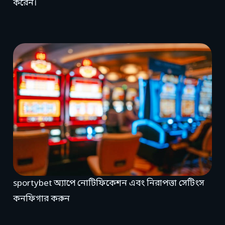
করেন।
sportybet অ্যাপে নোটিফিকেশন এবং নিরাপত্তা সেটিংস
কনফিগার করুন